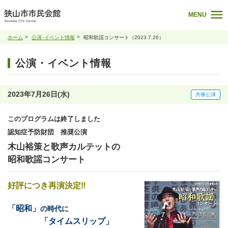
MENU
ホーム
公演･イベント情報
昭和歌謡コンサート（2023.7.26）
公演・イベント情報
2023年7月26日(水)
共催公演
このプログラムは終了しました
認知症予防財団 推奨公演
木山裕策と歌声カルテットの
昭和歌謡コンサート
好評につき再演決定‼
「昭和」
の時代に
「タイムスリップ」