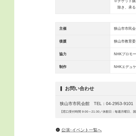
※チケット購
除き、承る
主催
狭山市市民会
後援
狭山市教育委
協力
NHKプロモ
制作
NHKエデュ
お問い合わせ
狭山市市民会館 TEL：04-2953-9101
【窓口受付時間 9:00～21:30／休館日：毎週月曜日、国
公演･イベント一覧へ