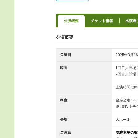
公演概要
チケット情報
出演者
公演概要
公演日
2025年3月16
時間
1回目／開場 12
2回目／開場 15
上演時間は約
料金
全席指定3,3
※1歳以上チ
会場
大ホール
ご注意
※駐車場の数