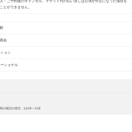
入・ご予約後のキャンセル、チケット代の払い戻しは公演が中止になった場合を
ことができません。
館
員会
ーション
ケーショナル
民の祝日の翌日、12/29～1/3】