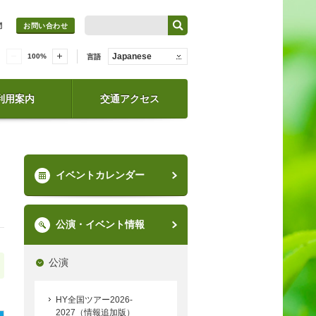
問
お問い合わせ
Japanese
100
%
言語
利用案内
交通アクセス
イベントカレンダー
公演・イベント情報
公演
HY全国ツアー2026-
2027（情報追加版）