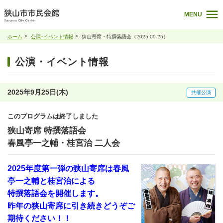
MENU
ホーム
公演･イベント情報
狭山寄席・特撰落語会（2025.09.25）
公演・イベント情報
2025年9月25日(木)
共催公演
このプログラムは終了しました
狭山寄席 特撰落語会
春風亭一之輔・桂宮治 二人会
2025年度第一弾の狭山寄席は春風
亭一之輔と桂宮治による
特撰落語会を開催します。
昨年の狭山寄席に引き続きどうぞご
期待ください！！