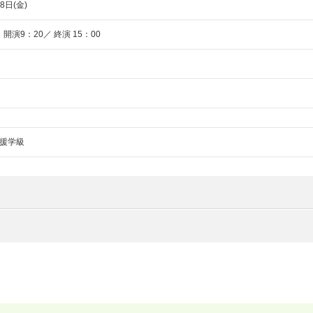
8日(金)
／ 開演9：20／ 終演 15：00
援学級