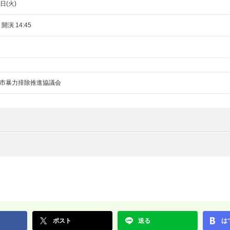
日(火)
 開演 14:45
市暴力排除推進協議会
ポスト
送る
は