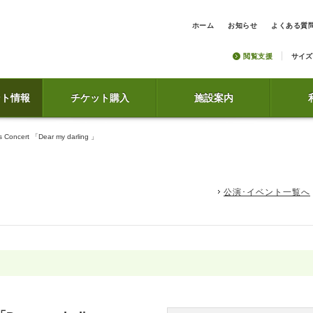
ホーム
お知らせ
よくある質
閲覧支援
サイズ
ント情報
チケット購入
施設案内
Concert 「Dear my darling 」
公演･イベント一覧へ