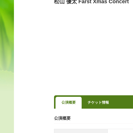
松山 優太 Farst Xmas Concert 「
公演概要
チケット情報
公演概要