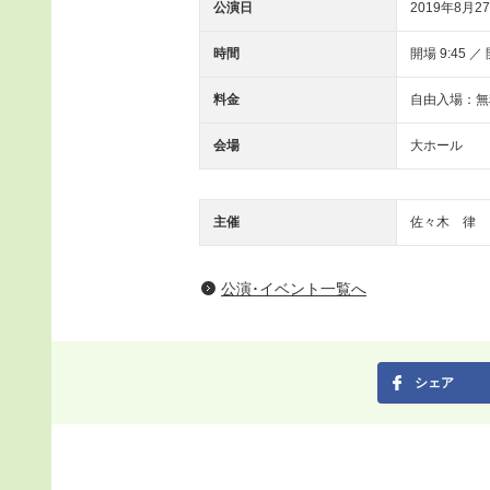
公演日
2019年8月27
時間
開場 9:45 ／ 
料金
自由入場：無
会場
大ホール
主催
佐々木 律
公演･イベント一覧へ
シェア