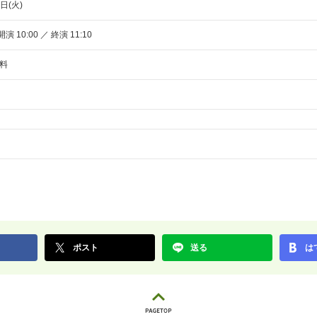
日(火)
開演 10:00 ／ 終演 11:10
料
ポスト
送る
は