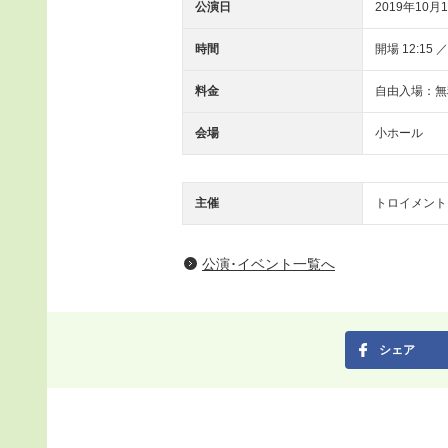
公演日
2019年10月1
時間
開場 12:15 ／
料金
自由入場：無
会場
小ホール
主催
トロイメント
公演･イベント一覧へ
シェア