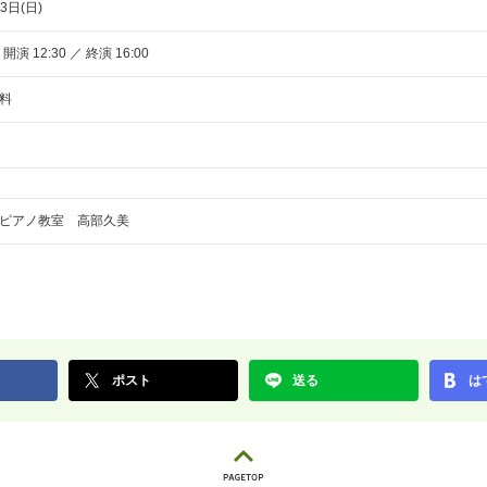
3日(日)
 開演 12:30 ／ 終演 16:00
料
ピアノ教室 高部久美
ポスト
送る
は