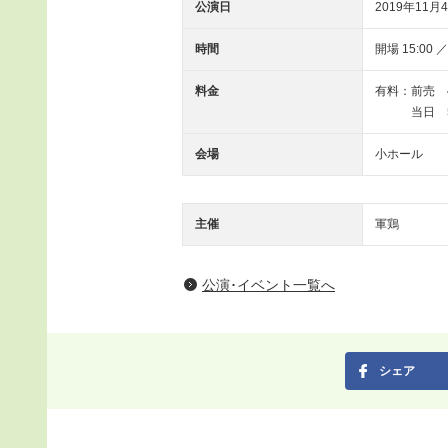
公演日
2019年11月
時間
開場 15:00 ／
料金
有料：前売 4
当日 50
会場
小ホール
主催
軍鶏
公演･イベント一覧へ
シェア