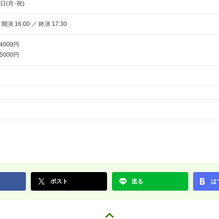
4日(月･祝)
 開演 16:00 ／ 終演 17:30
000円
00円
ポスト
送る
は