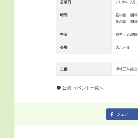
公演日
2019年12月1
時間
昼の部 開場 12
夜の部 開場 17
料金
有料：3,800
会場
大ホール
主催
津軽三味線上
公演･イベント一覧へ
シェア