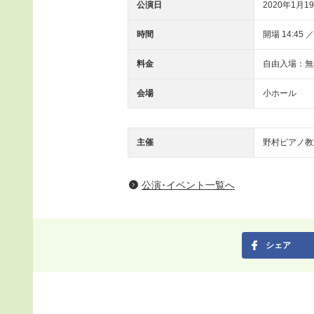
公演日
2020年1月19
時間
開場 14:45 
料金
自由入場：無
会場
小ホール
主催
野村ピアノ教
公演･イベント一覧へ
シェア