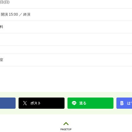
日(日)
／ 開演 15:00 ／ 終演
料
室
ポスト
送る
は