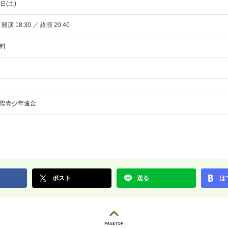
日(土)
 開演 18:30 ／ 終演 20:40
料
際青少年連合
ポスト
送る
は