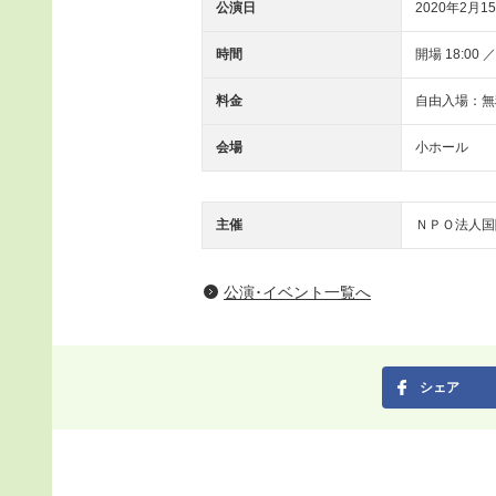
公演日
2020年2月15
時間
開場 18:00 ／
料金
自由入場：無
会場
小ホール
主催
ＮＰＯ法人国
公演･イベント一覧へ
シェア