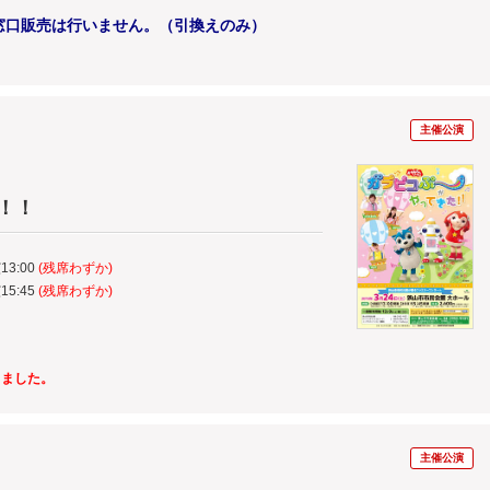
口販売は行いません。（引換えのみ）
主催公演
！！
13:00
(残席わずか)
15:45
(残席わずか)
しました。
主催公演